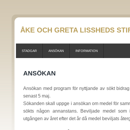
ÅKE OCH GRETA LISSHEDS STI
STADGAR
ANSÖKAN
INFORMATION
ANSÖKAN
Ansökan med program för nyttjande av sökt bidrag
senast 5 maj.
Sökanden skall uppge i ansökan om medel för samm
sökts någon annanstans. Beviljade medel som in
utgången av året efter det år då medel beviljats återgår